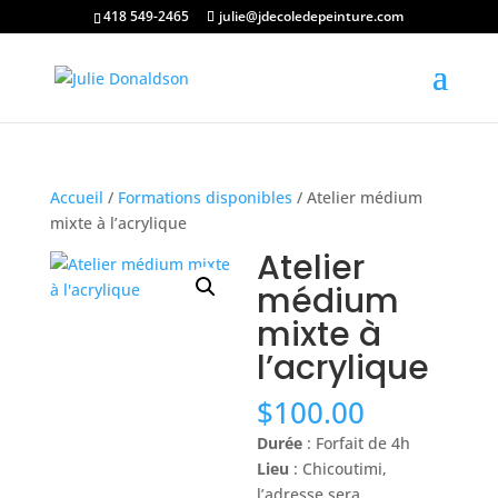
418 549-2465
julie@jdecoledepeinture.com
Accueil
/
Formations disponibles
/ Atelier médium
mixte à l’acrylique
Atelier
médium
mixte à
l’acrylique
$
100.00
Durée
: Forfait de 4h
Lieu
: Chicoutimi,
l’adresse sera