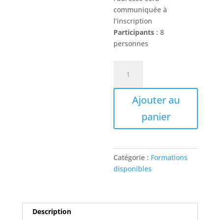
communiquée à
l’inscription
Participants
: 8
personnes
quantité
de
Atelier
Ajouter au
médium
mixte
panier
à
l'acrylique
Catégorie :
Formations
disponibles
Description