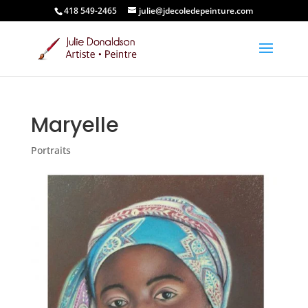
418 549-2465
julie@jdecoledepeinture.com
Maryelle
Portraits