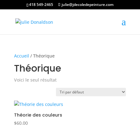
418 549-2465
julie@jdecoledepeinture.com
Accueil
/ Théorique
Théorique
Voici le seul résultat
Théorie des couleurs
$
60.00