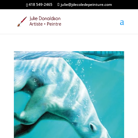
418 549-2465
julie@jdecoledepeinture.com