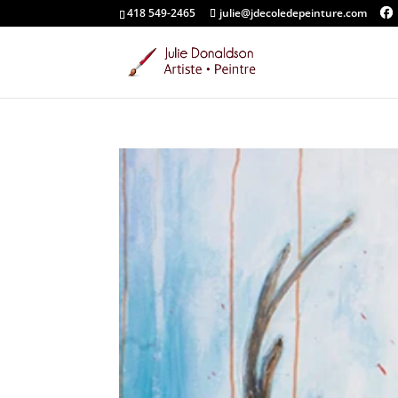
418 549-2465
julie@jdecoledepeinture.com